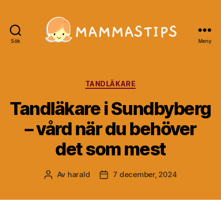
Sök
Meny
Mammastips.se
Kategorier
TANDLÄKARE
Tandläkare i Sundbyberg
– vård när du behöver
det som mest
Av
harald
7 december, 2024
Inläggsförfattare
Inläggsdatum