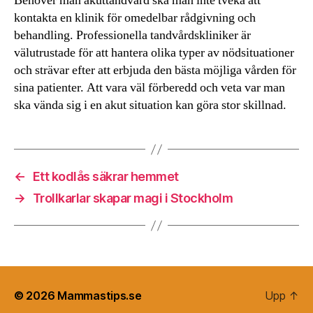
Behöver man akuttandvård ska man inte tveka att
kontakta en klinik för omedelbar rådgivning och
behandling. Professionella tandvårdskliniker är
välutrustade för att hantera olika typer av nödsituationer
och strävar efter att erbjuda den bästa möjliga vården för
sina patienter. Att vara väl förberedd och veta var man
ska vända sig i en akut situation kan göra stor skillnad.
←
Ett kodlås säkrar hemmet
→
Trollkarlar skapar magi i Stockholm
© 2026
Mammastips.se
Upp
↑