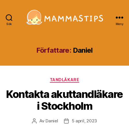
Sök
Meny
Mammastips.se
Författare:
Daniel
Kategorier
TANDLÄKARE
Kontakta akuttandläkare
i Stockholm
Av
Daniel
5 april, 2023
Inläggsförfattare
Inläggsdatum